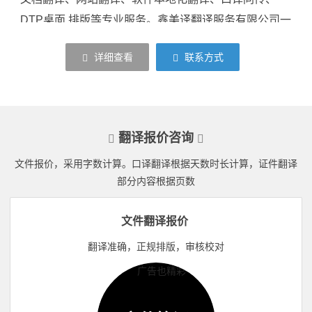
DTP桌面 排版等专业服务。鑫美译翻译服务有限公司一
直秉持“缔造一流品质，超越客户期望”的服务理念，致
详细查看
联系方式
力于为全球客户提供专业的语言解决方案，与众多客户
建立了长期、稳定、信任的合作关系。
主要翻译项目：法律文件翻译、合同专利翻译、机
械科技资料翻译、公司简介翻译、产品介绍翻译、说明
翻译报价咨询
书翻译、手册翻译、会计报表以及出国资料翻译、公证
文件报价，采用字数计算。口译翻译根据天数时长计算，证件翻译
材料翻译等（学位 证翻译、成绩单翻译）翻译认证盖
部分内容根据页数
章，得到广大客户的承认和赞赏
文件翻译报价
翻译准确，正规排版，审核校对