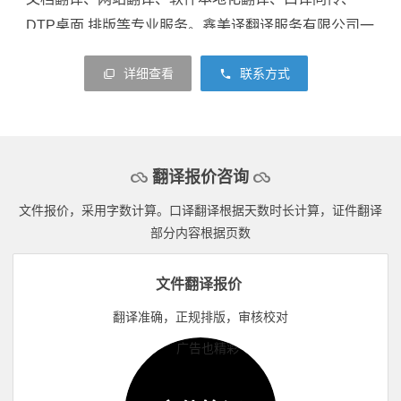
DTP桌面 排版等专业服务。鑫美译翻译服务有限公司一
直秉持“缔造一流品质，超越客户期望”的服务理念，致
详细查看
联系方式
力于为全球客户提供专业的语言解决方案，与众多客户
建立了长期、稳定、信任的合作关系。
主要翻译项目：法律文件翻译、合同专利翻译、机
械科技资料翻译、公司简介翻译、产品介绍翻译、说明
翻译报价咨询
书翻译、手册翻译、会计报表以及出国资料翻译、公证
文件报价，采用字数计算。口译翻译根据天数时长计算，证件翻译
材料翻译等（学位 证翻译、成绩单翻译）翻译认证盖
部分内容根据页数
章，得到广大客户的承认和赞赏
文件翻译报价
翻译准确，正规排版，审核校对