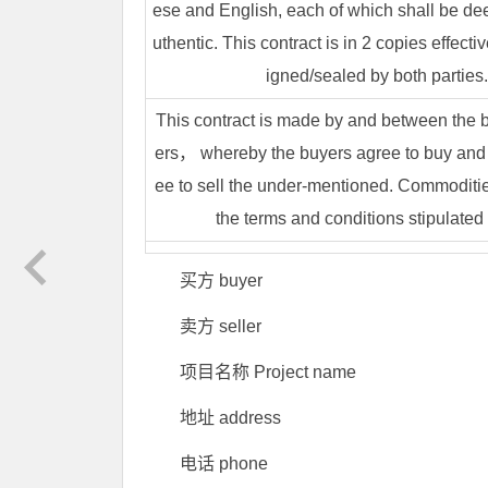
ese and English, each of which shall be d
uthentic. This contract is in 2 copies effecti
igned/sealed by both parties.
This contract is made by and between the b
ers， whereby the buyers agree to buy and t
ee to sell the under-mentioned. Commoditie
the terms and conditions stipulated
买方 buyer
卖方 seller
项目名称 Project name
地址 address
电话 phone