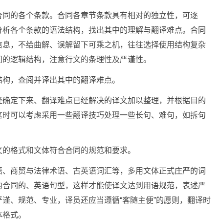
合同的各个条款。合同各章节条款具有相对的独立性，可逐
分析各个条款的语法结构，找出其中的理解与翻译难点。合同
信息，不给曲解、误解留下可乘之机，往往选择使用结构复杂
间的逻辑结构，注意行文的条理性及严谨性。
结构，查阅并译出其中的翻译难点。
经确定下来、翻译难点已经解决的译文加以整理，并根据目的
这时可以考虑采用一些翻译技巧处理一些长句、难句，如拆句
文的格式和文体符合合同的规范和要求。
语、商贸与法律术语、古英语词汇等，多用文体正式庄严的词
的合同的、英语句型，这样才能使译文达到用语规范，表述严
谨、规范、专业，译员还应当遵循“客随主便”的愿则，翻译时
体格式。