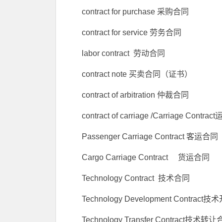
contract for purchase 采购合同
contract for service 劳务合同
labor contract 劳动合同
contract note 买卖合同（证书）
contract of arbitration 仲裁合同
contract of carriage /Carriage Contr
Passenger Carriage Contract 客运合同
Cargo Carriage Contract 货运合同
Technology Contract 技术合同
Technology Development Contrac
Technology Transfer Contract技术转