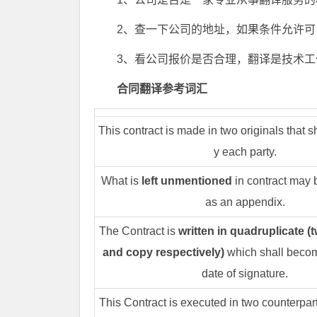
2、查一下公司的地址，如果条件允许
3、看公司报价是否合理，翻译是技术
合同翻译参考词汇
This contract is made in two originals that 
y each party.
What is
left unmentioned
in contract may 
as an appendix.
The Contract is
written in quadruplicate (t
and copy respectively)
which shall becom
date of signature.
This Contract is executed in two counterpar