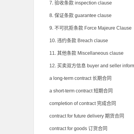
7. 验收条款 inspection clause
8. 保证条款 guarantee clause
9. 不可抗拒条款 Force Majeure Clause
10. 违约条款 Breach clause
11. 其他条款 Miscellaneous clause
12. 买卖双方信息 buyer and seller inform
a long-term contract 长期合同
a short-term contract 短期合同
completion of contract 完成合同
contract for future delivery 期货合同
contract for goods 订货合同