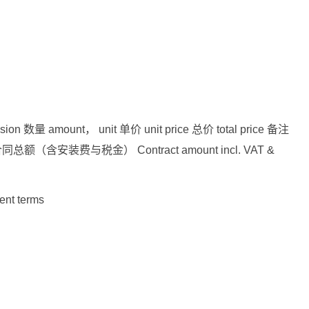
on 数量 amount， unit 单价 unit price 总价 total price 备注
on 合同总额（含安装费与税金） Contract amount incl. VAT &
nt terms