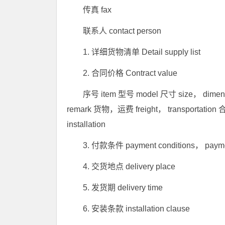
传真 fax
联系人 contact person
1. 详细货物清单 Detail supply list
2. 合同价格 Contract value
序号 item 型号 model 尺寸 size， dimensi
remark 货物，运费 freight， transportati
installation
3. 付款条件 payment conditions， payme
4. 交货地点 delivery place
5. 发货期 delivery time
6. 安装条款 installation clause