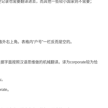
更记录也需要翻译进去，而其他一些较小国家则不需要；
格外右上角。表格内“户号”一栏反而是空的。
，是根据字面按照汉语思维做的机械翻译。译为corporate较为恰
ly。
rate。