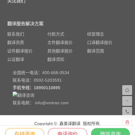
关注我们
翻译服务解决方案
联系我们
付款方式
经营理念
翻译资质
文件翻译报价
口译翻译报价
证件翻译报价
其他翻译报价
翻译范围
公证翻译
翻译须知
全国统一电话：400-668-0534
联系电话：0592-5203591
手机专线：
18950110895
联系电邮：
info@xmtran.com
Copyright © 鑫美译翻译 版权所有.
漳州翻译服务机构—鑫美译翻译服务公司
在线咨询
电话询价
微信咨询