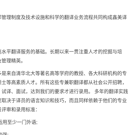
部管理制度及技术设施和科学的翻译业务流程共同构成鑫美译
高水平翻译服务的基础。长期以来一贯注重人才的挖掘与培
及管理精英。
多是来自清华北大等著名高等学府的教授、各大科研机构的专
硕士等高素质人才。所有这些专兼职翻译都从社会公开招聘，
试译、面试，达到我们的要求才进行录用。 多年的翻译实践
仅取决于译员的语言知识和技巧，而且同样依赖于他们的专业
员评审和录用标准：
运用至少一门外语;
强;