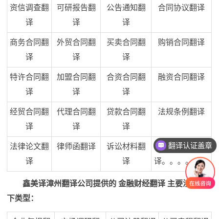
资信调查翻
可研报告翻
公告通知翻
合同协议翻译
译
译
译
商务合同翻
外贸合同翻
买卖合同翻
购销合同翻译
译
译
译
特许合同翻
加盟合同翻
合资合同翻
融资合同翻译
译
译
译
经贸合同翻
代理合同翻
贷款合同翻
法规条例翻译
译
译
译
翻译认证盖章
法律论文翻
律师函翻译
诉讼材料翻
法律文书翻
联系方式
译
译
译。。。。。。
鑫美译漳州翻译公司提供的 金融财经翻译 主要涉及以
下类型：